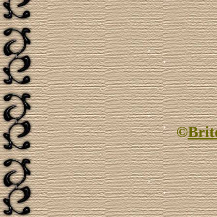
©
Brit