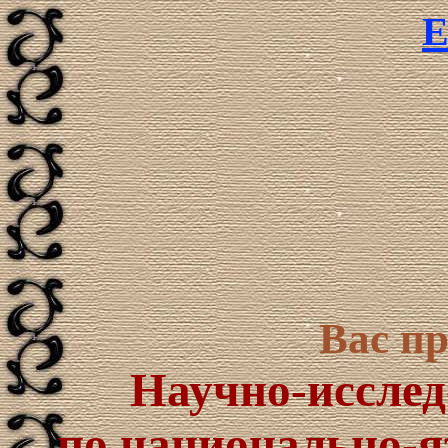
E
Вас пр
Научно-исслед
по национально-