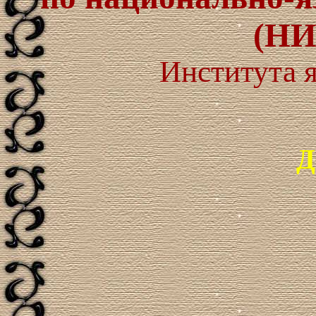
(НИ
Института 
Д