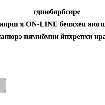
гдпюбярбсире
анрш я ON-LINE бепяхеи аю
шапюрэ нямнбмни йпхрепхи н