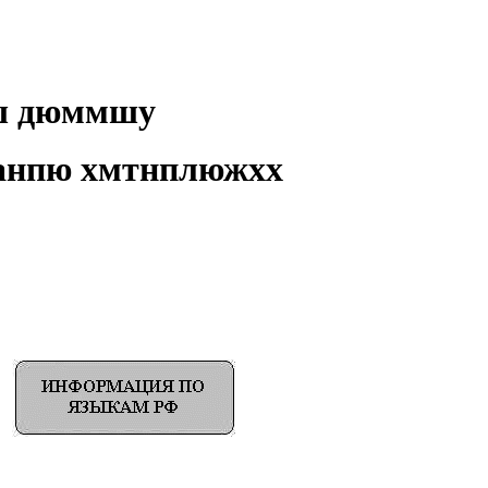
гш дюммшу
ранпю хмтнплюжхх