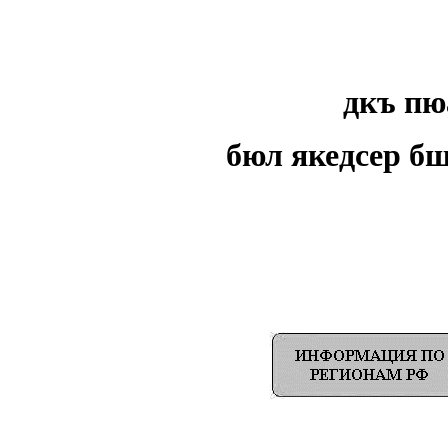
дкъ пю
бюл якедсер б