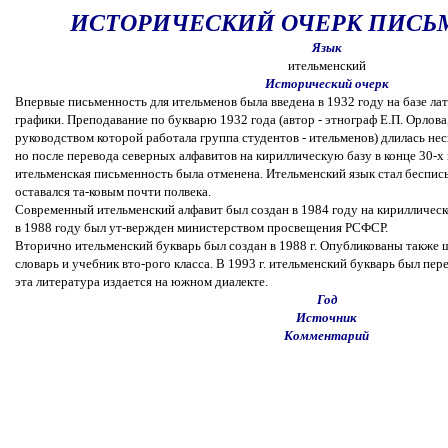
ИСТОРИЧЕСКИЙ ОЧЕРК ПИСЬ
Язык
ительменский
Исторический очерк
Впервые письменность для ительменов была введена в 1932 году на базе ла
графики. Преподавание по букварю 1932 года (автор - этнограф Е.П. Орлова
руководством которой работала группа студентов - ительменов) длилась нес
но после перевода северных алфавитов на кириллическую базу в конце 30-х
ительменская письменность была отменена. Ительменский язык стал беспи
оставался та-ковым почти полвека.
Современный ительменский алфавит был создан в 1984 году на кириллическ
в 1988 году был ут-вержден министерством просвещения РСФСР.
Вторично ительменский букварь был создан в 1988 г. Опубликованы также
словарь и учебник вто-рого класса. В 1993 г. ительменский букварь был пер
эта литература издается на южном диалекте.
Год
Источник
Комментарий