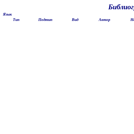
Библио
Язык
Тип
Подтип
Вид
Автор
Н