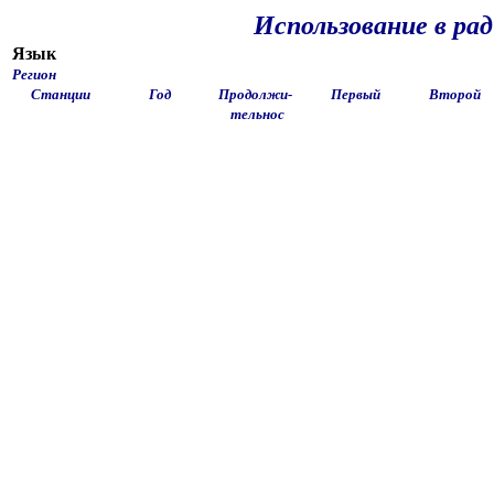
Использование в ра
Язык
Регион
Станции
Год
Продолжи-
Первый
Второй
тельнос