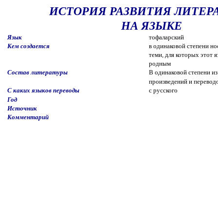
ИСТОРИЯ РАЗВИТИЯ ЛИТЕР
НА ЯЗЫКЕ
Язык
тофаларский
Кем создается
в одинаковой степени но
теми, для которых этот я
родным
Состав литературы
В одинаковой степени и
произведений и перевод
С каких языков переводы
с русского
Год
Источник
Комментарий