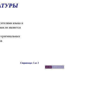
АТУРЫ
сителями языка и
зык не является
з оригинальных
ов
Страница 1 из 1