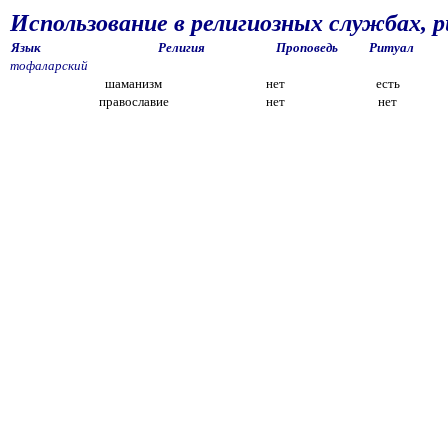
Использование в религиозных службах, 
Язык
Религия
Проповедь
Ритуал
тофаларский
шаманизм
нет
есть
православие
нет
нет