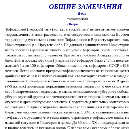
ОБЩИЕ ЗАМЕЧАНИЯ
Язык
тофаларский
Общие
Тофаларский (тофский) язык (уст. карагасский язык) является языком малоч
тюркоязычного этноса, расселенного на северо-восточных склонах Восточ
территории двух сельских сове-тов: Тофаларского и Верхнегутарского, вх
Нижнеудинский р-н Иркутской обл. По данным администрации Нижнеудинско
всего населения данной местности, именуемой Тофалария, числен-ностью 1
тофалары составляли 653 человека. При этом в по-селке Алыгджер из 580 
было 263, в поселке Верхняя Гутара из 380 тофаларов было 240 и в поселке
жителей бы-ло 150 тофаларов. Общая численность тофаларов в СССР в 1989 
человек. Историческими предками тофаларов являются ке-тоязычные коттск
арийские племена и саянские самодий-цы. что находит отражение в самоди
топонимике Тофа-ларии и в фонетике и лексике тофаларского языка. В дре
(V-Х в.в. н.э.) произошла тюркизация населения Тофаларии, о чем свидете
строй современного тофаларского языка, от-носящегося к уйгуро-тукюйск
уйгуро-огузской группы вос-точнохуннской ветви тюркской семьи языков 
огузские и древнеуйгурские элементы. Следствием длительных контактов 
монголами и позднее с бурятами явились сохранившие-ся в тофаларском яз
бурятские лексико-грамматические элементы. С ХVII в. установились тесны
то-фаларов с русскими что также нашло отражение в тофаларском языке, в е
языковой ситуации в Тофаларии в целом. До 30-х г. г. XX в. тофалары вели 
и подразделялись на несколько родов. С переходом к оседлому образу жизн