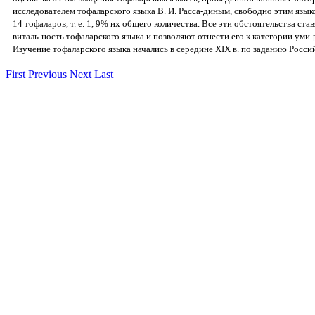
исследователем тофаларского языка В. И. Расса-диным, свободно этим язык
14 тофаларов, т. е. 1, 9% их общего количества. Все эти обстоятельства ста
виталь-ность тофаларского языка и позволяют отнести его к категории уми
Изучение тофаларского языка начались в середине XIX в. по заданию Росс
First
Previous
Next
Last