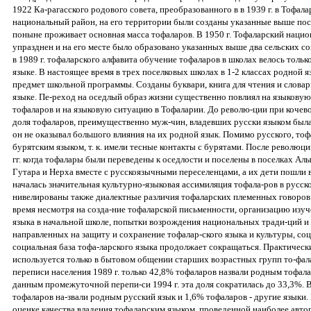
1922 Ка-рагасского родового совета, преобразованного в в 1939 г. в Тофал
национальный район, на его территории были созданы указанные выше посе
поныне проживает основная масса тофаларов. В 1950 г. Тофаларский наци
упразднен и на его месте было образовано указанных выше два сельских со
в 1989 г. тофаларского алфавита обучение тофаларов в школах велось тольк
языке. В настоящее время в трех поселковых школах в 1-2 классах родной я
предмет школьной программы. Созданы буквари, книга для чтения и словар
языке. Пе-реход на оседлый образ жизни существенно повлиял на языкову
тофаларов и на языковую ситуацию в Тофаларии. До револю-ции при кочев
доля тофаларов, преимущественно муж-чин, владевших русски языком была
он не оказывал большого влияния на их родной язык. Помимо русского, тоф
бурятским языком, т. к. имели тесные контакты с бурятами. После революци
гг. когда тофалары были переведены к оседлости и поселены в поселках Ал
Гутара и Нерха вместе с русскоязычными переселенцами, а их дети пошли 
началась значительная культурно-языковая ассимиляция тофала-ров в русск
нивелированы также диалектные различия тофаларских племенных говоров
время несмотря на созда-ние тофаларской письменности, организацию изуч
языка в начальной школе, попытки возрождения национальных тради-ций и 
направленных на защиту и сохранение тофалар-ского языка и культуры, со
социальная база тофа-ларского языка продолжает сокращаться. Практическ
используется только в бытовом общении старших возрастных групп то-фал
переписи населения 1989 г. только 42,8% тофаларов назвали родным тофала
данным промежуточной перепи-си 1994 г. эта доля сократилась до 33,3%. В
тофаларов на-звали родным русский язык и 1,6% тофаларов - другие языки.
оценке качества владения тофаларским языком, проведенной наиболее авт