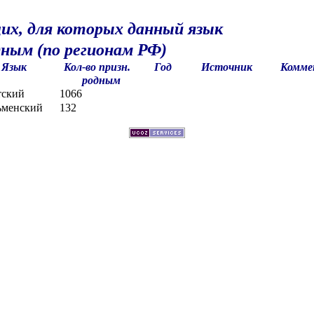
их, для которых данный язык
дным (по регионам РФ)
Язык
Кол-во призн.
Год
Источник
Комме
родным
тский
1066
ьменский
132