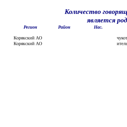
Количество говорящ
является ро
Регион
Район
Нас.
Корякский АО
чуко
Корякский АО
ител