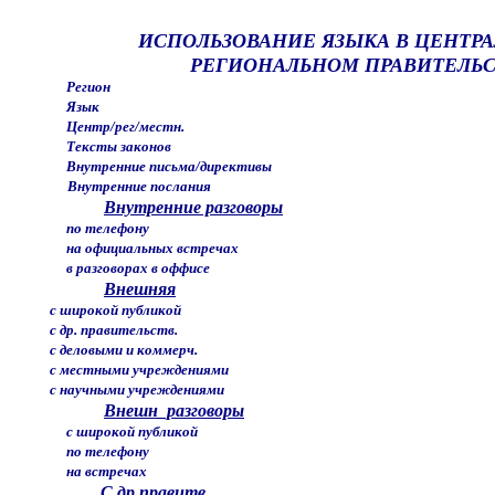
ИСПОЛЬЗОВАНИЕ ЯЗЫКА В ЦЕНТР
РЕГИОНАЛЬНОМ ПРАВИТЕЛЬС
Регион
Язык
Центр/рег/местн.
Тексты законов
Внутренние письма/директивы
Внутренние послания
Внутренние разговоры
по телефону
на официальных встречах
в разговорах в оффисе
Внешняя
с широкой публикой
с др. правительств.
с деловыми и коммерч.
с местными учреждениями
с научными учреждениями
Внешн_разговоры
с широкой публикой
по телефону
на встречах
С др правитв.