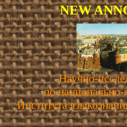
NEW ANN
Научно-иссле
по национально
Института языкознани