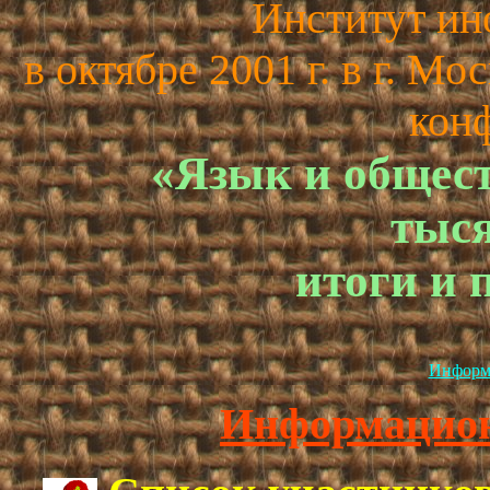
Институт ин
в октябре 2001 г. в г. 
кон
«Язык и общест
тыся
итоги и 
Информ
Информацион